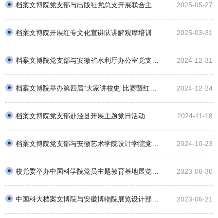
档案文博院党支部与出版社党总支开展联合主题党日活动
2025-05-27
档案文博院开展红专文化宣讲队讲解观摩培训
2025-03-31
档案文博院党支部与安徽省水利厅办公室党支部开展联合主题党日活动
2024-12-31
档案文博院举办第四届“大家讲校史”比赛暨红专文化宣讲队讲解培训会
2024-12-24
档案文博院党支部赴泾县开展主题党日活动
2024-11-18
档案文博院党支部与安徽艺术学院设计学院党总支开展联学联建主题党日活动
2024-10-23
校党委举办中国科学院党员主题教育基地展览揭幕暨2023年新党员入党宣誓仪式
2023-06-30
中国科大档案文博院与安徽博物院展览设计部开展“深化院校合作 携手共创未来”联合主...
2023-06-21