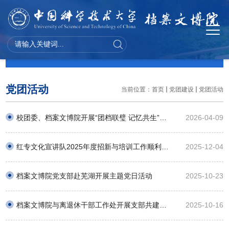
党团建设
党团活动
当前位置：
首页
党团建设
党团活动
校团委、档案文博院开展“团档联璧 记忆共生”联合主题党日活动
2026-04-09
红专文化宣讲队2025年度招新与培训工作顺利完成
2025-12-04
档案文博院党支部赴芜湖开展主题党日活动
2025-10-23
档案文博院与离退休干部工作处开展支部共建活动
2025-10-16