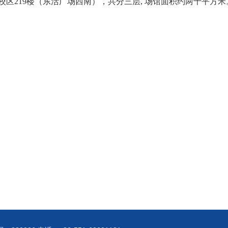
校区219楼（东活广场西南），共分三层, 场馆面积约两千平方