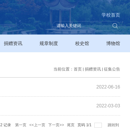
学校首页
捐赠资讯
规章制度
校史馆
博物馆
当前位置：
首页
捐赠资讯
征集公告
2022-06-16
2022-03-03
共
2
记录
第一页
<<上一页
下一页>>
尾页
页码
1
/
1
跳转到