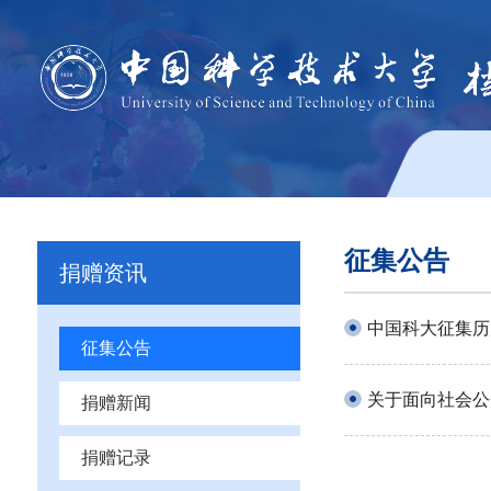
征集公告
捐赠资讯
中国科大征集历
征集公告
关于面向社会公
捐赠新闻
捐赠记录