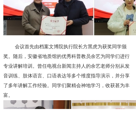
会议首先由档案文博院执行院长方黑虎为获奖同学颁
奖。随后，安徽省地质馆的优秀科普教员余艺为同学们进行
专业讲解培训。曾任电视台新闻主持人的余艺老师分别从发
音训练、肢体语言、口语表达等多个维度指导演示，并分享
了多年讲解工作经验。同学们聚精会神地学习，收获甚为丰
富。