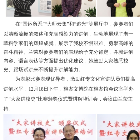
在“国运所系”“大师云集”和“追光”等展厅中，参赛者们
以清
晰流畅的叙述和充满感染力的讲解，生动地展现了老一
辈科学家们的辉煌成就，展示了我校不惧艰难、勇攀高峰的
奋斗精神。兰荣对参赛者们的表现给予充分肯定，并就讲解
内容、语言表达等方面提出优化建议，她鼓励大家熟悉校
史、跟场试讲来不断提升讲解能力。
为表彰比赛表现优异者，激励红专文化宣讲队员们提高
讲解水平，
12
月
18
日下午，档案文博院在档案馆会议室举办
了“大家讲校史”
比赛颁奖仪式暨讲解培训会，会议由兰荣主
持。