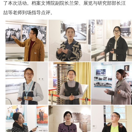
了本次活动。档案文博院副院长兰荣、展览与研究部部长汪
喆等老师到场指导点评。