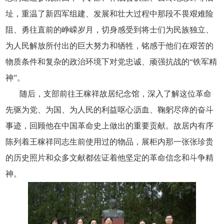
址，重温了新四军组建、发展和壮大过程中那段不畏艰难险
阻、勇往直前的峥嵘岁月，切身感受到将士们为民族独立、
为人民解放所付出的巨大努力和牺牲，铭感于他们在艰苦的
物质条件和复杂的政治环境下对党忠诚、顽强抗战的“铁军精
神”。
随后，支部前往王稼祥故居纪念馆，深入了解这位革命
先驱为党、为国、为人民的利益呕心沥血、鞠躬尽瘁的奋斗
事迹，回顾他在中国革命史上做出的重要贡献。故居内有序
陈列着王稼祥同志生前使用过的物品，展柜内那一张张珍贵
的历史照片和众多文献都佐证着他坚定的革命信念和斗争精
神。