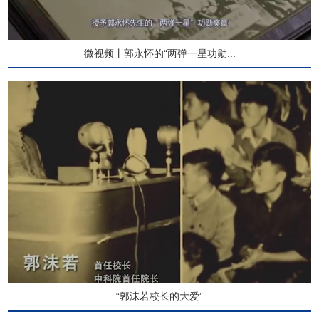
微视频丨郭永怀的“两弹一星功勋...
“郭沫若校长的大爱”