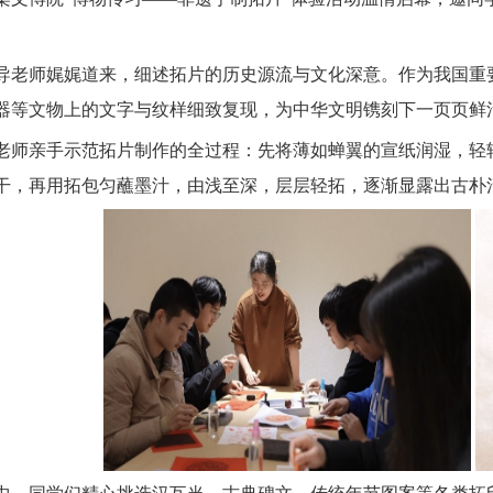
导老师娓娓道来，细述拓片的历史源流与文化深意。作为我国重
器等文物上的文字与纹样细致复现，为中华文明镌刻下一页页鲜
老师亲手示范拓片制作的全过程：先将薄如蝉翼的宣纸润湿，轻
干，再用拓包匀蘸墨汁，由浅至深，层层轻拓，逐渐显露出古朴