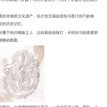
要的非物质文化遗产，拓片技艺藉由宣纸与墨汁的巧妙相
活的历史记忆。
轻覆于拓印模板之上，以棕刷徐徐敲打，令纸张与纹路紧密
清晰的图案。