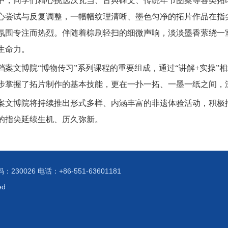
中，同学们精心挑选汉瓦当、古典碑文、传统年节图案等各类拓
心尝试与反复调整，一幅幅纹理清晰、墨色匀净的拓片作品在指
氛围专注而热烈。伴随着棕刷轻扫的细微声响，淡淡墨香萦绕一
生命力。
档案文博院“博物传习”系列课程的重要组成，通过“讲解
+
实操”
步掌握了拓片制作的基本技能，更在一扑一拓、一墨一纸之间，
案文博院将持续推出形式多样、内涵丰富的非遗体验活动，积极
的指尖延续生机、历久弥新。
026 电话：+86-551-63601181
ed