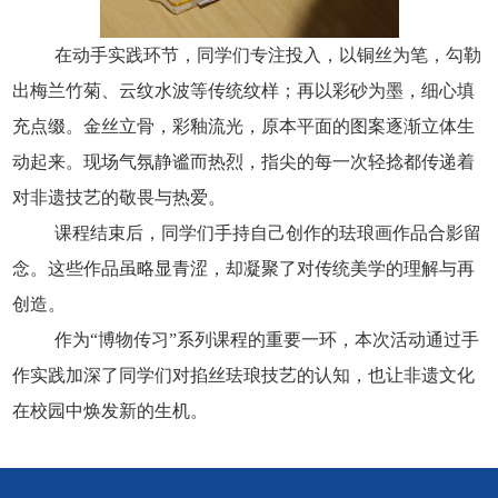
在动手实践环节，同学们专注投入，以铜丝为笔，勾勒
出梅兰竹菊、云纹水波等传统纹样；再以彩砂为墨，细心填
充点缀。金丝立骨，彩釉流光，原本平面的图案逐渐立体生
动起来。现场气氛静谧而热烈，指尖的每一次轻捻都传递着
对非遗技艺的敬畏与热爱。
课程结束后，同学们手持自己创作的珐琅画作品合影留
念。这些作品虽略显青涩，却凝聚了对传统美学的理解与再
创造。
作为“博物传习”系列课程的重要一环，本次活动通过手
作实践加深了同学们对掐丝珐琅技艺的认知，也让非遗文化
在校园中焕发新的生机。