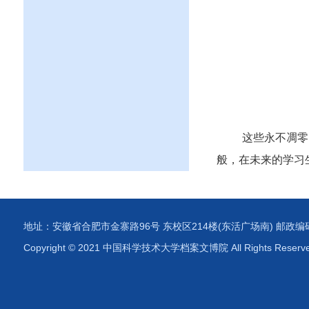
这些永不凋零
般，在未来的学习
地址：安徽省合肥市金寨路96号 东校区214楼(东活广场南) 邮政编码：230
Copyright © 2021 中国科学技术大学档案文博院 All Rights Reserv