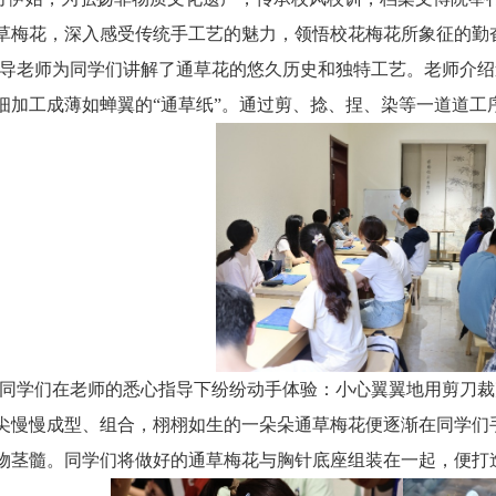
草梅花，深入感受传统手工艺的魅力，领悟校花梅花所象征的勤
导老师为同学们讲解了通草花的悠久历史和独特工艺。老师介绍
细加工成薄如蝉翼的“通草纸”
。通过剪、捻、捏、染等一道道工
同学们在老师的悉心指导下纷纷动手体验
：小心翼翼地用剪刀裁
尖慢慢成型、组合，栩栩如生的一朵朵通草梅花便逐渐在同学们手
物茎髓
。同学们将做好的通草梅花与
胸针底座组装在一起，便打