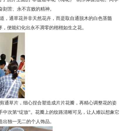
奋刻苦、永不言败的精神。
道，通草花并非天然花卉，而是取自
通
脱木的白色茎髓
序，便能幻化出永不凋零的栩栩如生之花。
剪通草片，细心捏合塑造成片片花瓣，再精心调整花的姿
中次第“绽放”。
花瓣上的纹路清晰可见，让人难以想象它
造出独一无二的个人饰品
。