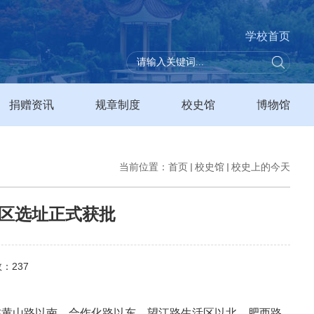
学校首页
捐赠资讯
规章制度
校史馆
博物馆
当前位置：
首页
校史馆
校史上的今天
校区选址正式获批
数：
237
址在黄山路以南、合作化路以东、望江路生活区以北、肥西路