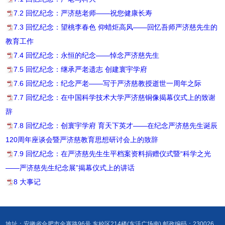
7.2 回忆纪念：严济慈老师——祝您健康长寿
7.3 回忆纪念：望桃李春色 仰蜡炬高风——回忆吾师严济慈先生的
教育工作
7.4 回忆纪念：永恒的纪念——悼念严济慈先生
7.5 回忆纪念：继承严老遗志 创建寰宇学府
7.6 回忆纪念：纪念严老——写于严济慈教授逝世一周年之际
7.7 回忆纪念：在中国科学技术大学严济慈铜像揭幕仪式上的致谢
辞
7.8 回忆纪念：创寰宇学府 育天下英才——在纪念严济慈先生诞辰
120周年座谈会暨严济慈教育思想研讨会上的致辞
7.9 回忆纪念：在严济慈先生生平档案资料捐赠仪式暨“科学之光
——严济慈先生纪念展”揭幕仪式上的讲话
8 大事记
地址：安徽省合肥市金寨路96号 东校区214楼(东活广场南) 邮政编码：230026