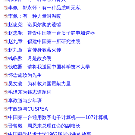
李佩、郭永怀：有一种品质叫无私
李佩：有一种力量叫温暖
赵忠尧：诺贝尔奖的遗憾
赵忠尧：建设中国第一台质子静电加速器
赵九章：倡建中国第一所研究生院
赵九章：言传身教薪火传
钱临照：月是故乡明
钱临照：请将我送回中国科学技术大学
怀念施汝为先生
吴文俊：为科教兴国贡献力量
毛泽东为钱志道题词
李政道与少年班
李政道与CUSPEA
中国第一台通用数字电子计算机——107计算机
晋曾毅：周恩来总理任命的副校长
中国科学技术大学1962届毕业生的故事